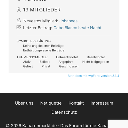
19
MITGLIEDER
Neuestes Mitglied:
Johannes
Letzter Beitrag:
Cabo Blanco heute Nacht
SYMBOLERKLÄRUNG:
Keine ungelesenen Beiträge
Enthält ungelesene Beiträge
THEMENSYMBOLE:
Unbeantwortet
Beantwortet
Aktiv
Beliebt
Angepinnt
Nicht freigegeben
Gelöst
Privat
Geschlossen
Betrieben mit wpForo version 3.1.4
Über uns
Netiquette
Kontakt
Impressum
Datenschutz
© 2026 Kanarenmarkt.de · Das Forum für die Kanarischen