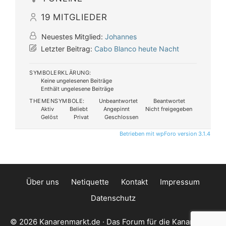
19
MITGLIEDER
Neuestes Mitglied:
Johannes
Letzter Beitrag:
Cabo Blanco heute Nacht
SYMBOLERKLÄRUNG:
Keine ungelesenen Beiträge
Enthält ungelesene Beiträge
THEMENSYMBOLE:
Unbeantwortet
Beantwortet
Aktiv
Beliebt
Angepinnt
Nicht freigegeben
Gelöst
Privat
Geschlossen
Betrieben mit wpForo version 3.1.4
Über uns
Netiquette
Kontakt
Impressum
Datenschutz
© 2026 Kanarenmarkt.de · Das Forum für die Kanarischen