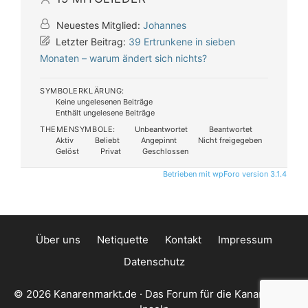
Neuestes Mitglied:
Johannes
Letzter Beitrag:
39 Ertrunkene in sieben
Monaten – warum ändert sich nichts?
SYMBOLERKLÄRUNG:
Keine ungelesenen Beiträge
Enthält ungelesene Beiträge
THEMENSYMBOLE:
Unbeantwortet
Beantwortet
Aktiv
Beliebt
Angepinnt
Nicht freigegeben
Gelöst
Privat
Geschlossen
Betrieben mit wpForo version 3.1.4
Über uns
Netiquette
Kontakt
Impressum
Datenschutz
© 2026 Kanarenmarkt.de · Das Forum für die Kanarischen