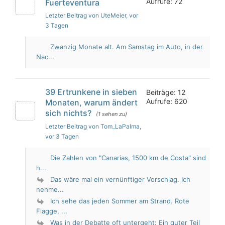
Aufrufe: 72
Fuerteventura
Letzter Beitrag von UteMeier
, vor
3 Tagen
Zwanzig Monate alt. Am Samstag im Auto, in der
Nac...
39 Ertrunkene in sieben
Beiträge: 12
Aufrufe: 620
Monaten, warum ändert
sich nichts?
(1 sehen zu)
Letzter Beitrag von Tom_LaPalma
,
vor 3 Tagen
Die Zahlen von "Canarias, 1500 km de Costa" sind
h...
Das wäre mal ein vernünftiger Vorschlag. Ich
nehme...
Ich sehe das jeden Sommer am Strand. Rote
Flagge, ...
Was in der Debatte oft untergeht: Ein guter Teil