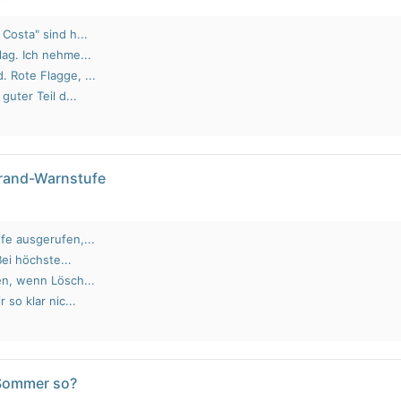
Costa" sind h...
lag. Ich nehme...
 Rote Flagge, ...
guter Teil d...
brand-Warnstufe
fe ausgerufen,...
Bei höchste...
en, wenn Lösch...
 so klar nic...
 Sommer so?