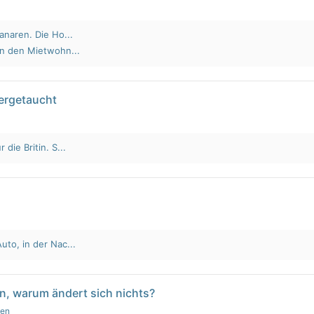
anaren. Die Ho...
an den Mietwohn...
tergetaucht
die Britin. S...
to, in der Nac...
n, warum ändert sich nichts?
gen