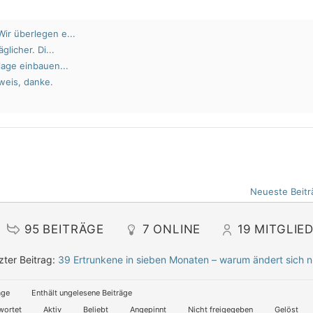
ir überlegen e...
glicher. Di...
lage einbauen...
weis, danke.
Neueste Beitr
95
BEITRÄGE
7
ONLINE
19
MITGLIE
zter Beitrag:
39 Ertrunkene in sieben Monaten – warum ändert sich n
äge
Enthält ungelesene Beiträge
wortet
Aktiv
Beliebt
Angepinnt
Nicht freigegeben
Gelöst