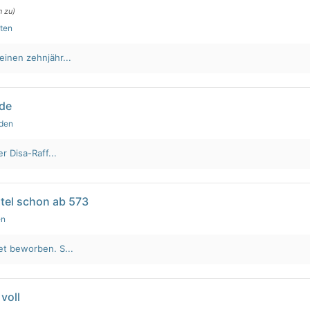
n zu)
uten
einen zehnjähr...
lde
nden
r Disa-Raff...
tel schon ab 573
en
et beworben. S...
voll