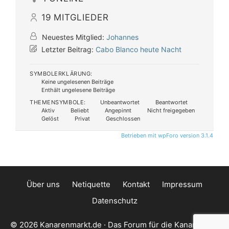
19
MITGLIEDER
Neuestes Mitglied:
Johannes
Letzter Beitrag:
Cabo Blanco heute Nacht
SYMBOLERKLÄRUNG:
Keine ungelesenen Beiträge
Enthält ungelesene Beiträge
THEMENSYMBOLE:
Unbeantwortet
Beantwortet
Aktiv
Beliebt
Angepinnt
Nicht freigegeben
Gelöst
Privat
Geschlossen
Betrieben mit wpForo version 3.1.4
Über uns
Netiquette
Kontakt
Impressum
Datenschutz
© 2026 Kanarenmarkt.de · Das Forum für die Kanarischen