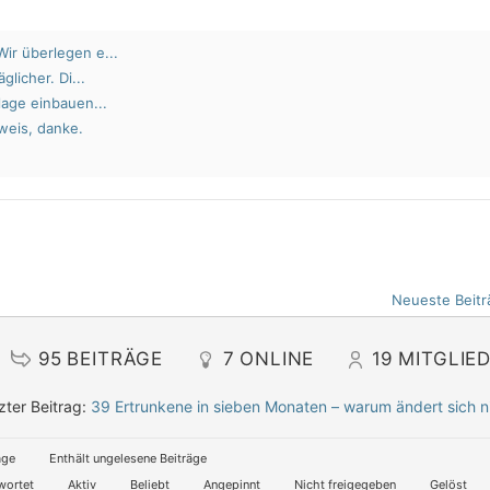
ir überlegen e...
glicher. Di...
lage einbauen...
weis, danke.
Neueste Beitr
95
BEITRÄGE
7
ONLINE
19
MITGLIE
zter Beitrag:
39 Ertrunkene in sieben Monaten – warum ändert sich n
äge
Enthält ungelesene Beiträge
wortet
Aktiv
Beliebt
Angepinnt
Nicht freigegeben
Gelöst