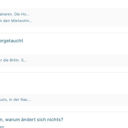
anaren. Die Ho...
an den Mietwohn...
tergetaucht
die Britin. S...
to, in der Nac...
n, warum ändert sich nichts?
gen