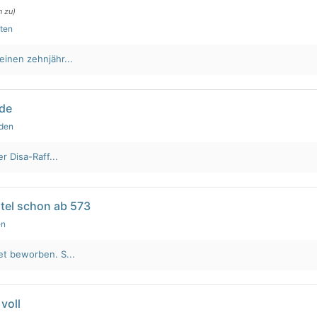
n zu)
uten
einen zehnjähr...
lde
nden
r Disa-Raff...
tel schon ab 573
en
et beworben. S...
voll