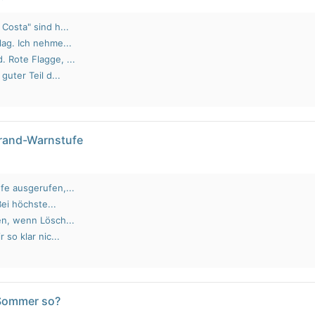
Costa" sind h...
lag. Ich nehme...
 Rote Flagge, ...
guter Teil d...
brand-Warnstufe
fe ausgerufen,...
Bei höchste...
en, wenn Lösch...
 so klar nic...
 Sommer so?