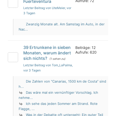
Aufrufe: 72
Fuerteventura
Letzter Beitrag von UteMeier
, vor
3 Tagen
Zwanzig Monate alt. Am Samstag im Auto, in der
Nac...
39 Ertrunkene in sieben
Beiträge: 12
Aufrufe: 620
Monaten, warum ändert
sich nichts?
(1 sehen zu)
Letzter Beitrag von Tom_LaPalma
,
vor 3 Tagen
Die Zahlen von "Canarias, 1500 km de Costa" sind
h...
Das wäre mal ein vernünftiger Vorschlag. Ich
nehme...
Ich sehe das jeden Sommer am Strand. Rote
Flagge, ...
Was in der Debatte oft untergeht: Ein guter Teil