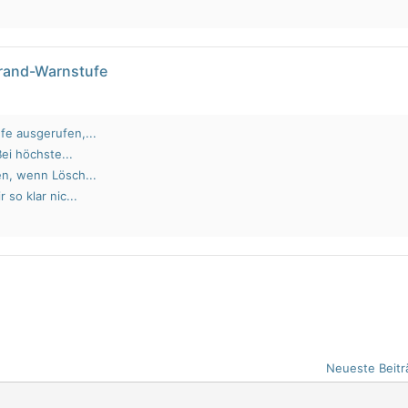
brand-Warnstufe
fe ausgerufen,...
Bei höchste...
en, wenn Lösch...
 so klar nic...
Neueste Beitr