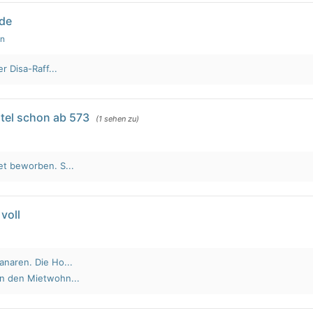
lde
en
r Disa-Raff...
tel schon ab 573
(1 sehen zu)
et beworben. S...
voll
anaren. Die Ho...
an den Mietwohn...