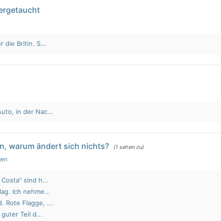
tergetaucht
die Britin. S...
to, in der Nac...
n, warum ändert sich nichts?
(1 sehen zu)
gen
Costa" sind h...
lag. Ich nehme...
 Rote Flagge, ...
guter Teil d...