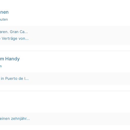
nnen
nuten
aren. Gran Ca...
 Verträge von...
em Handy
en
n Puerto de l...
einen zehnjähr...