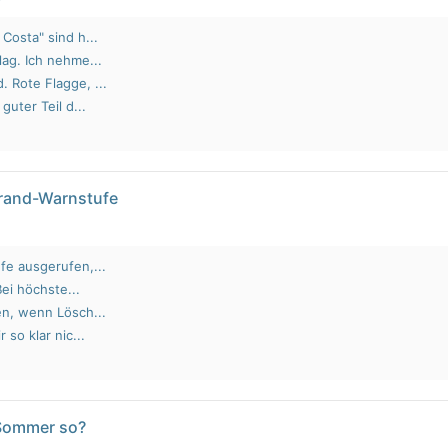
Costa" sind h...
lag. Ich nehme...
 Rote Flagge, ...
guter Teil d...
brand-Warnstufe
fe ausgerufen,...
Bei höchste...
en, wenn Lösch...
 so klar nic...
 Sommer so?