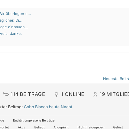
ir überlegen e...
glicher. Di...
lage einbauen...
weis, danke.
Neueste Beitr
114
BEITRÄGE
1
ONLINE
19
MITGLIE
zter Beitrag:
Cabo Blanco heute Nacht
äge
Enthält ungelesene Beiträge
wortet
Aktiv
Beliebt
Angepinnt
Nicht freigegeben
Gelöst