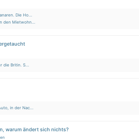
anaren. Die Ho...
an den Mietwohn...
tergetaucht
die Britin. S...
to, in der Nac...
n, warum ändert sich nichts?
gen