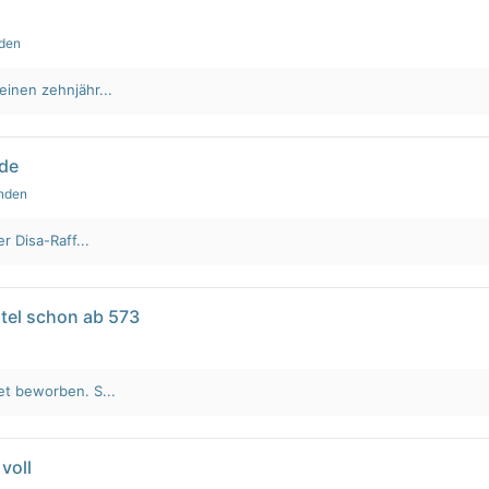
nden
einen zehnjähr...
lde
unden
r Disa-Raff...
tel schon ab 573
et beworben. S...
voll