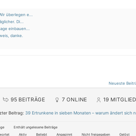
ir überlegen e...
glicher. Di...
lage einbauen...
weis, danke.
Neueste Beitr
95
BEITRÄGE
7
ONLINE
19
MITGLIE
zter Beitrag:
39 Ertrunkene in sieben Monaten – warum ändert sich n
äge
Enthält ungelesene Beiträge
wortet
Aktiv
Beliebt
Angepinnt
Nicht freigegeben
Gelöst