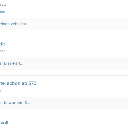
n zu)
uten
einen zehnjähr...
lde
nden
r Disa-Raff...
tel schon ab 573
en
et beworben. S...
voll