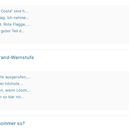
Costa" sind h...
lag. Ich nehme...
 Rote Flagge, ...
guter Teil d...
brand-Warnstufe
fe ausgerufen,...
Bei höchste...
en, wenn Lösch...
 so klar nic...
 Sommer so?