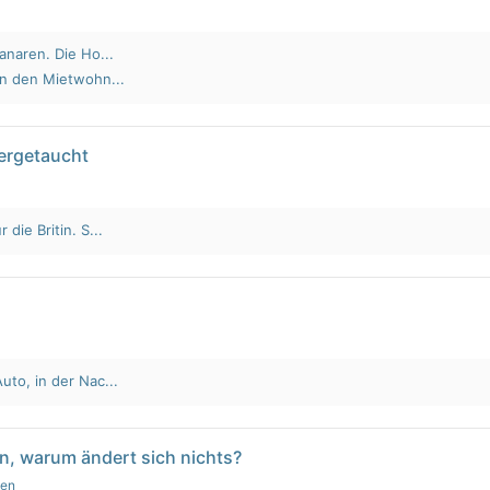
anaren. Die Ho...
an den Mietwohn...
tergetaucht
die Britin. S...
to, in der Nac...
n, warum ändert sich nichts?
gen