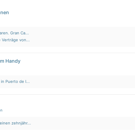
nnen
aren. Gran Ca...
 Verträge von...
em Handy
n Puerto de l...
en
einen zehnjähr...