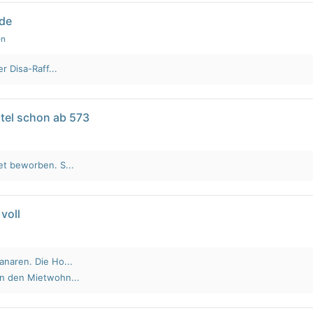
lde
en
r Disa-Raff...
tel schon ab 573
et beworben. S...
voll
anaren. Die Ho...
an den Mietwohn...