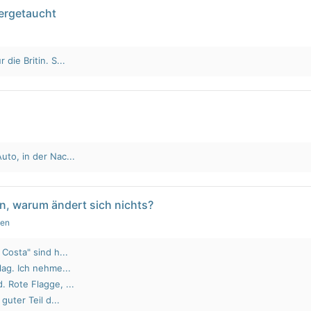
tergetaucht
die Britin. S...
to, in der Nac...
n, warum ändert sich nichts?
gen
Costa" sind h...
lag. Ich nehme...
 Rote Flagge, ...
guter Teil d...