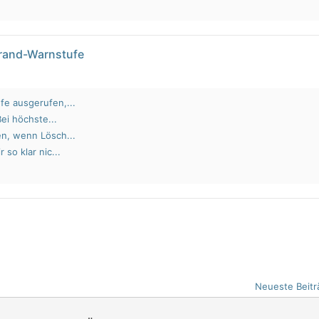
brand-Warnstufe
fe ausgerufen,...
Bei höchste...
en, wenn Lösch...
 so klar nic...
Neueste Beitr