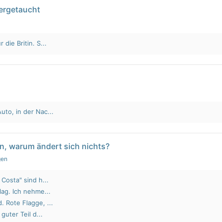
tergetaucht
die Britin. S...
to, in der Nac...
n, warum ändert sich nichts?
gen
Costa" sind h...
lag. Ich nehme...
 Rote Flagge, ...
guter Teil d...