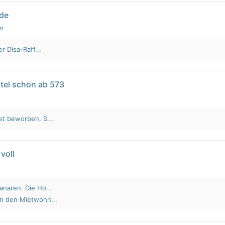
lde
en
r Disa-Raff...
tel schon ab 573
et beworben. S...
voll
anaren. Die Ho...
an den Mietwohn...