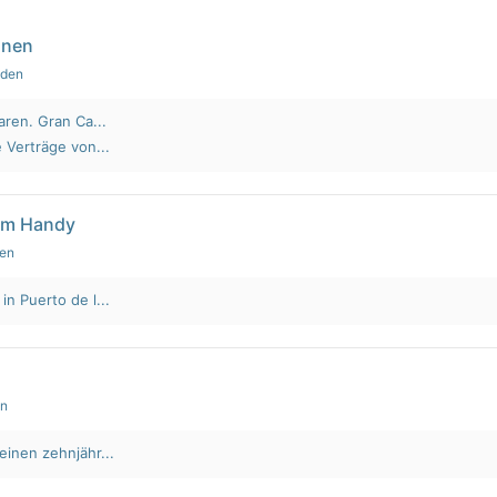
nnen
nden
aren. Gran Ca...
 Verträge von...
em Handy
den
n Puerto de l...
en
einen zehnjähr...