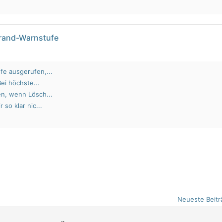
brand-Warnstufe
fe ausgerufen,...
Bei höchste...
en, wenn Lösch...
 so klar nic...
Neueste Beitr