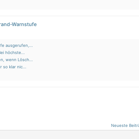
brand-Warnstufe
fe ausgerufen,...
Bei höchste...
en, wenn Lösch...
 so klar nic...
Neueste Beitr