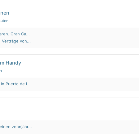
nnen
nuten
aren. Gran Ca...
 Verträge von...
em Handy
en
n Puerto de l...
einen zehnjähr...