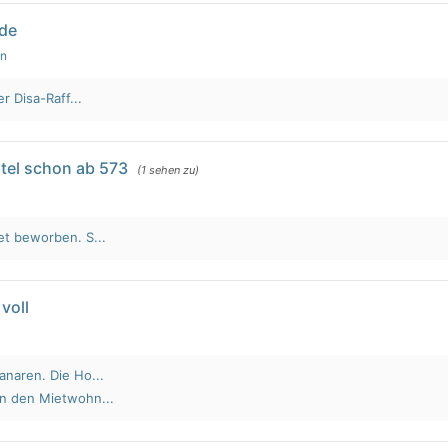
lde
en
r Disa-Raff...
tel schon ab 573
(1 sehen zu)
et beworben. S...
voll
anaren. Die Ho...
an den Mietwohn...