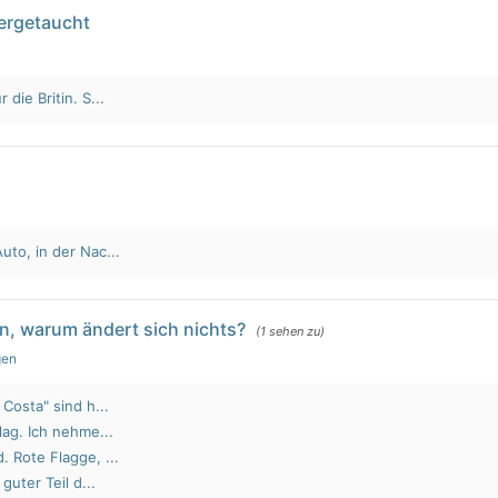
tergetaucht
die Britin. S...
to, in der Nac...
n, warum ändert sich nichts?
(1 sehen zu)
gen
Costa" sind h...
lag. Ich nehme...
 Rote Flagge, ...
guter Teil d...