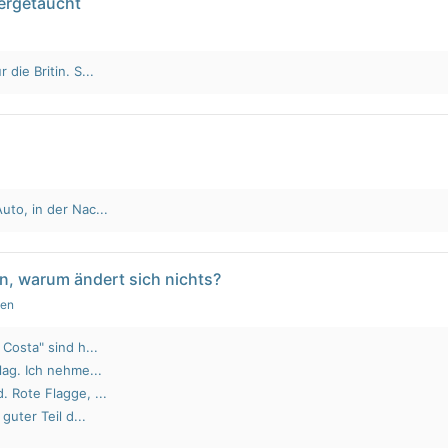
tergetaucht
die Britin. S...
to, in der Nac...
n, warum ändert sich nichts?
gen
Costa" sind h...
lag. Ich nehme...
 Rote Flagge, ...
guter Teil d...