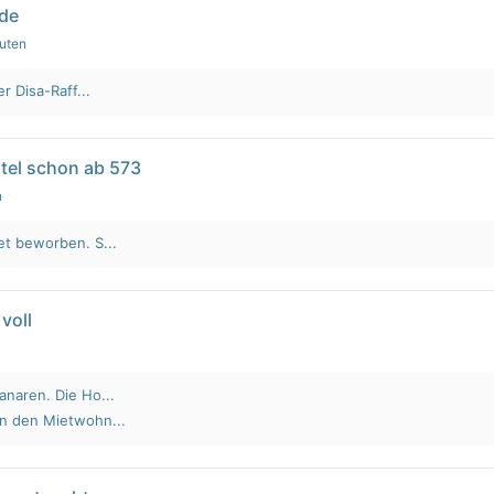
lde
nuten
r Disa-Raff...
tel schon ab 573
n
et beworben. S...
voll
anaren. Die Ho...
an den Mietwohn...