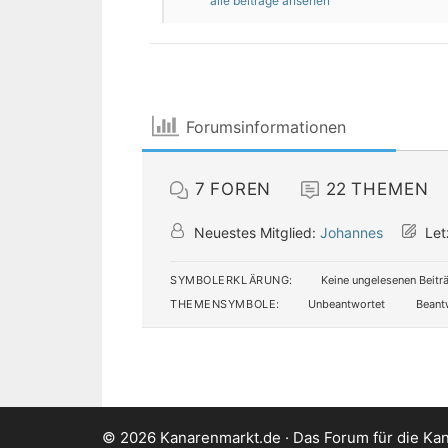
alle beiträge ansehen
Forumsinformationen
7
FOREN
22
THEMEN
Neuestes Mitglied:
Johannes
Let
SYMBOLERKLÄRUNG:
Keine ungelesenen Beitr
THEMENSYMBOLE:
Unbeantwortet
Beant
© 2026 Kanarenmarkt.de · Das Forum für die Kan