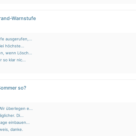
brand-Warnstufe
fe ausgerufen,...
Bei höchste...
en, wenn Lösch...
 so klar nic...
 Sommer so?
ir überlegen e...
glicher. Di...
lage einbauen...
weis, danke.