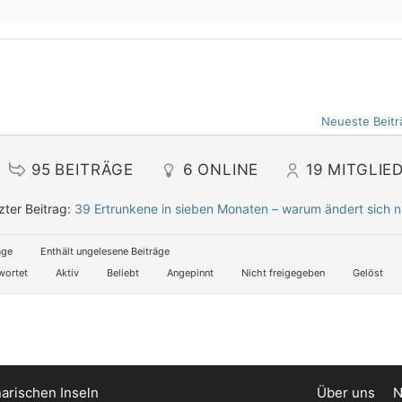
Neueste Beitr
95
BEITRÄGE
6
ONLINE
19
MITGLIE
zter Beitrag:
39 Ertrunkene in sieben Monaten – warum ändert sich n
äge
Enthält ungelesene Beiträge
wortet
Aktiv
Beliebt
Angepinnt
Nicht freigegeben
Gelöst
arischen Inseln
Über uns
N