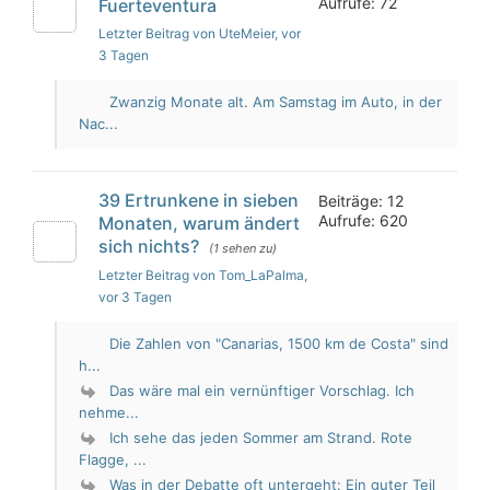
Aufrufe: 72
Fuerteventura
Letzter Beitrag von UteMeier
, vor
3 Tagen
Zwanzig Monate alt. Am Samstag im Auto, in der
Nac...
39 Ertrunkene in sieben
Beiträge: 12
Aufrufe: 620
Monaten, warum ändert
sich nichts?
(1 sehen zu)
Letzter Beitrag von Tom_LaPalma
,
vor 3 Tagen
Die Zahlen von "Canarias, 1500 km de Costa" sind
h...
Das wäre mal ein vernünftiger Vorschlag. Ich
nehme...
Ich sehe das jeden Sommer am Strand. Rote
Flagge, ...
Was in der Debatte oft untergeht: Ein guter Teil