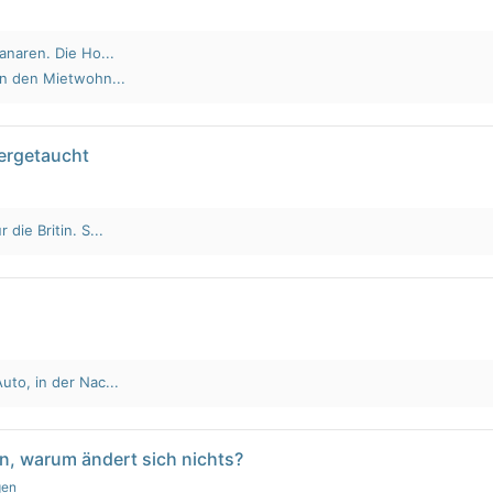
anaren. Die Ho...
an den Mietwohn...
tergetaucht
die Britin. S...
to, in der Nac...
n, warum ändert sich nichts?
gen