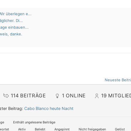
ir überlegen e...
glicher. Di...
lage einbauen...
weis, danke.
Neueste Beitr
114
BEITRÄGE
1
ONLINE
19
MITGLIE
zter Beitrag:
Cabo Blanco heute Nacht
äge
Enthält ungelesene Beiträge
wortet
Aktiv
Beliebt
Angepinnt
Nicht freigegeben
Gelöst