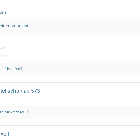
nden
einen zehnjähr...
lde
unden
r Disa-Raff...
tel schon ab 573
et beworben. S...
voll