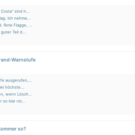
Costa" sind h...
lag. Ich nehme...
 Rote Flagge, ...
guter Teil d...
brand-Warnstufe
fe ausgerufen,...
Bei höchste...
en, wenn Lösch...
 so klar nic...
 Sommer so?