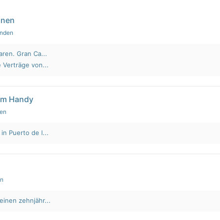
nnen
unden
aren. Gran Ca...
 Verträge von...
em Handy
den
n Puerto de l...
en
einen zehnjähr...