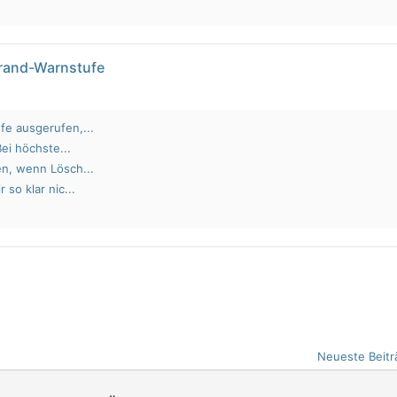
brand-Warnstufe
fe ausgerufen,...
Bei höchste...
en, wenn Lösch...
 so klar nic...
Neueste Beitr