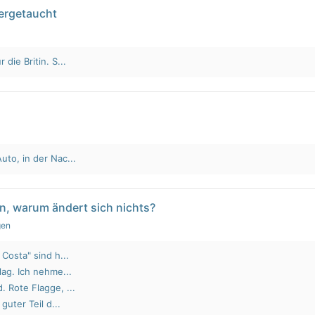
tergetaucht
die Britin. S...
to, in der Nac...
n, warum ändert sich nichts?
gen
Costa" sind h...
lag. Ich nehme...
 Rote Flagge, ...
guter Teil d...