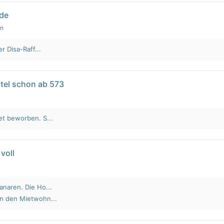
lde
en
r Disa-Raff...
tel schon ab 573
et beworben. S...
voll
anaren. Die Ho...
an den Mietwohn...