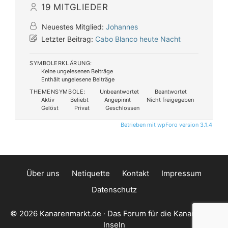
19
MITGLIEDER
Neuestes Mitglied:
Johannes
Letzter Beitrag:
Cabo Blanco heute Nacht
SYMBOLERKLÄRUNG:
Keine ungelesenen Beiträge
Enthält ungelesene Beiträge
THEMENSYMBOLE:
Unbeantwortet
Beantwortet
Aktiv
Beliebt
Angepinnt
Nicht freigegeben
Gelöst
Privat
Geschlossen
Betrieben mit wpForo version 3.1.4
Über uns
Netiquette
Kontakt
Impressum
Datenschutz
© 2026 Kanarenmarkt.de · Das Forum für die Kanarischen
Inseln