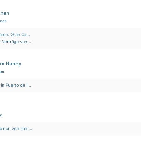
nnen
nden
aren. Gran Ca...
 Verträge von...
em Handy
den
n Puerto de l...
en
einen zehnjähr...