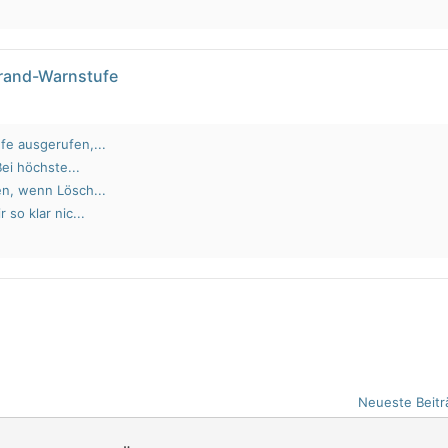
brand-Warnstufe
fe ausgerufen,...
Bei höchste...
en, wenn Lösch...
 so klar nic...
Neueste Beitr