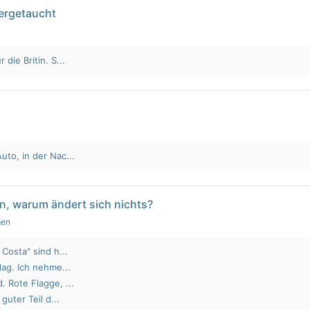
tergetaucht
die Britin. S...
to, in der Nac...
n, warum ändert sich nichts?
gen
Costa" sind h...
lag. Ich nehme...
 Rote Flagge, ...
guter Teil d...