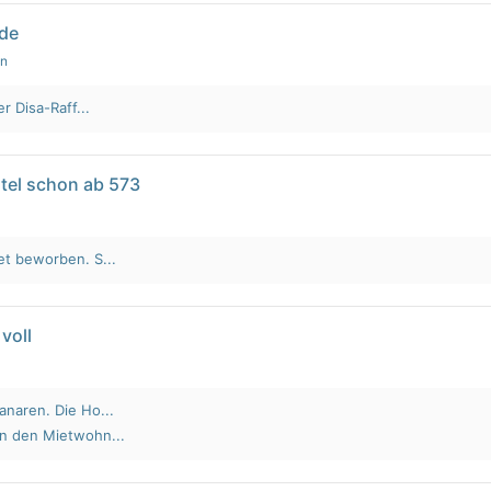
lde
en
r Disa-Raff...
tel schon ab 573
et beworben. S...
voll
anaren. Die Ho...
an den Mietwohn...