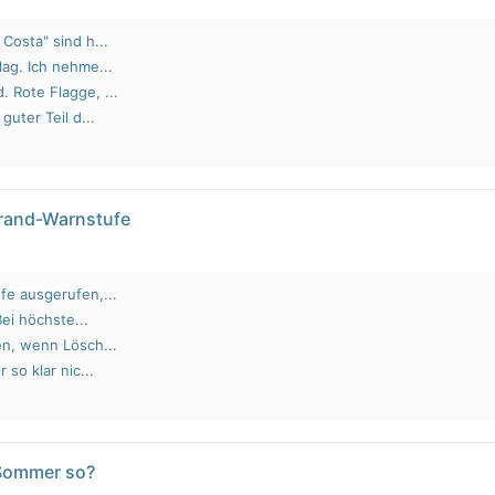
Costa" sind h...
lag. Ich nehme...
 Rote Flagge, ...
guter Teil d...
brand-Warnstufe
fe ausgerufen,...
Bei höchste...
en, wenn Lösch...
 so klar nic...
 Sommer so?