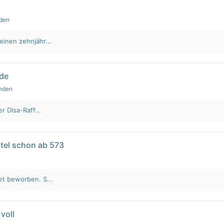
nden
einen zehnjähr...
lde
unden
r Disa-Raff...
tel schon ab 573
et beworben. S...
voll