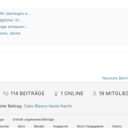
ir überlegen e...
glicher. Di...
lage einbauen...
weis, danke.
Neueste Beitr
114
BEITRÄGE
1
ONLINE
19
MITGLIE
zter Beitrag:
Cabo Blanco heute Nacht
äge
Enthält ungelesene Beiträge
wortet
Aktiv
Beliebt
Angepinnt
Nicht freigegeben
Gelöst