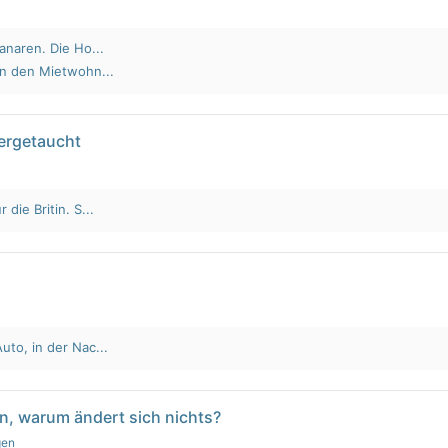
anaren. Die Ho...
an den Mietwohn...
tergetaucht
die Britin. S...
to, in der Nac...
n, warum ändert sich nichts?
gen