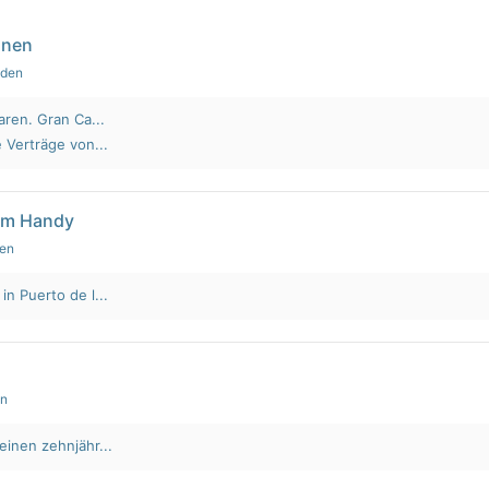
nnen
nden
aren. Gran Ca...
 Verträge von...
em Handy
den
n Puerto de l...
en
einen zehnjähr...