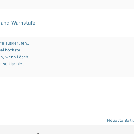
brand-Warnstufe
fe ausgerufen,...
Bei höchste...
en, wenn Lösch...
 so klar nic...
Neueste Beitr