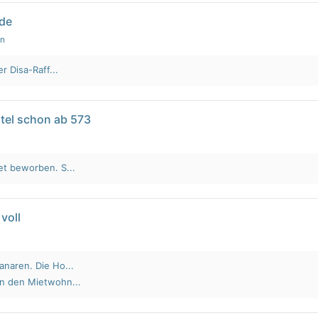
lde
en
r Disa-Raff...
tel schon ab 573
et beworben. S...
voll
anaren. Die Ho...
an den Mietwohn...