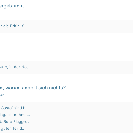
tergetaucht
die Britin. S...
to, in der Nac...
n, warum ändert sich nichts?
gen
Costa" sind h...
lag. Ich nehme...
 Rote Flagge, ...
guter Teil d...