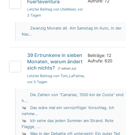
Aufrufe: 72
Fuerteventura
Letzter Beitrag von UteMeier
, vor
3 Tagen
Zwanzig Monate alt. Am Samstag im Auto, in der
Nac...
39 Ertrunkene in sieben
Beiträge: 12
Aufrufe: 620
Monaten, warum ändert
sich nichts?
(1 sehen zu)
Letzter Beitrag von Tom_LaPalma
,
vor 3 Tagen
Die Zahlen von "Canarias, 1500 km de Costa" sind
h...
Das wäre mal ein vernünftiger Vorschlag. Ich
nehme...
Ich sehe das jeden Sommer am Strand. Rote
Flagge, ...
Was in der Debatte oft untergeht: Ein guter Teil