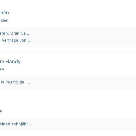
nnen
unden
aren. Gran Ca...
 Verträge von...
em Handy
den
n Puerto de l...
en
einen zehnjähr...