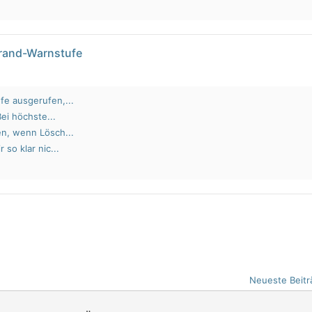
brand-Warnstufe
fe ausgerufen,...
Bei höchste...
en, wenn Lösch...
 so klar nic...
Neueste Beitr