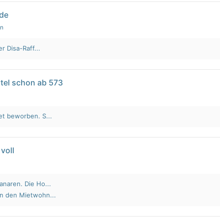
lde
en
r Disa-Raff...
tel schon ab 573
et beworben. S...
voll
anaren. Die Ho...
an den Mietwohn...