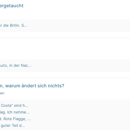
tergetaucht
die Britin. S...
to, in der Nac...
n, warum ändert sich nichts?
gen
Costa" sind h...
lag. Ich nehme...
 Rote Flagge, ...
guter Teil d...