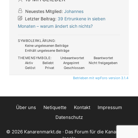
Neuestes Mitglied:
Johannes
Letzter Beitrag:
39 Ertrunkene in sieben
Monaten – warum ändert sich nichts?
SYMBOLERKLÄRUNG:
Keine ungelesenen Beiträge
Enthält ungelesene Beiträge
THEMENSYMBOLE:
Unbeantwortet
Beantwortet
Aktiv
Beliebt
Angepinnt
Nicht freigegeben
Gelöst
Privat
Geschlossen
Betrieben mit wpForo version 3.1.4
Über uns
Netiquette
Kontakt
Impressum
Datenschutz
© 2026 Kanarenmarkt.de · Das Forum für die Kanarischen