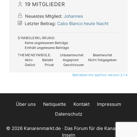
19
MITGLIEDER
Neuestes Mitglied:
Johannes
Letzter Beitrag:
Cabo Blanco heute Nacht
SYMBOLERKLÄRUNG:
Keine ungelesenen Beiträge
Enthält ungelesene Beiträge
THEMENSYMBOLE:
Unbeantwortet
Beantwortet
Aktiv
Beliebt
Angepinnt
Nicht freigegeben
Gelöst
Privat
Geschlossen
Betrieben mit wpForo version 3.1.4
Über uns
Netiquette
Kontakt
Impressum
Datenschutz
© 2026 Kanarenmarkt.de · Das Forum für die Kanarischen
Inseln