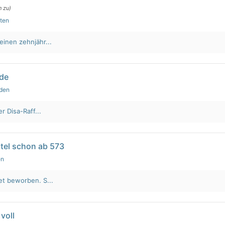
n zu)
uten
einen zehnjähr...
lde
nden
r Disa-Raff...
tel schon ab 573
en
et beworben. S...
voll