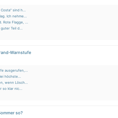
Costa" sind h...
lag. Ich nehme...
 Rote Flagge, ...
guter Teil d...
brand-Warnstufe
fe ausgerufen,...
Bei höchste...
en, wenn Lösch...
 so klar nic...
 Sommer so?