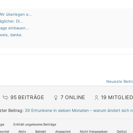
ir überlegen e...
glicher. Di...
lage einbauen...
weis, danke.
Neueste Beitr
95
BEITRÄGE
7
ONLINE
19
MITGLIE
zter Beitrag:
39 Ertrunkene in sieben Monaten – warum ändert sich n
äge
Enthält ungelesene Beiträge
wortet
Aktiv
Beliebt
Angepinnt
Nicht freigegeben
Gelöst