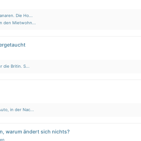
anaren. Die Ho...
an den Mietwohn...
tergetaucht
die Britin. S...
to, in der Nac...
n, warum ändert sich nichts?
gen