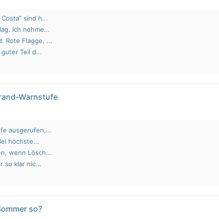
Costa" sind h...
lag. Ich nehme...
 Rote Flagge, ...
guter Teil d...
brand-Warnstufe
fe ausgerufen,...
Bei höchste...
en, wenn Lösch...
 so klar nic...
 Sommer so?