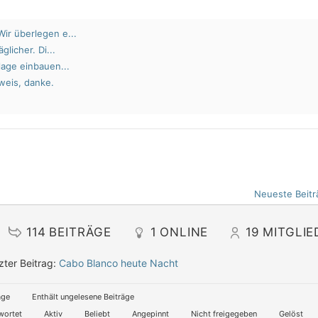
ir überlegen e...
glicher. Di...
lage einbauen...
weis, danke.
Neueste Beitr
114
BEITRÄGE
1
ONLINE
19
MITGLIE
zter Beitrag:
Cabo Blanco heute Nacht
äge
Enthält ungelesene Beiträge
wortet
Aktiv
Beliebt
Angepinnt
Nicht freigegeben
Gelöst