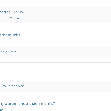
anaren. Die Ho...
an den Mietwohn...
tergetaucht
die Britin. S...
to, in der Nac...
n, warum ändert sich nichts?
gen