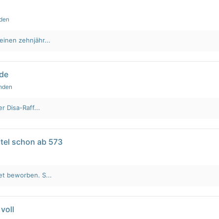
nden
einen zehnjähr...
lde
unden
r Disa-Raff...
tel schon ab 573
et beworben. S...
voll