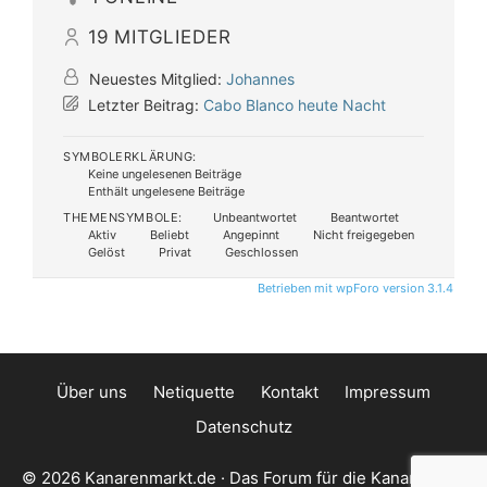
19
MITGLIEDER
Neuestes Mitglied:
Johannes
Letzter Beitrag:
Cabo Blanco heute Nacht
SYMBOLERKLÄRUNG:
Keine ungelesenen Beiträge
Enthält ungelesene Beiträge
THEMENSYMBOLE:
Unbeantwortet
Beantwortet
Aktiv
Beliebt
Angepinnt
Nicht freigegeben
Gelöst
Privat
Geschlossen
Betrieben mit wpForo version 3.1.4
Über uns
Netiquette
Kontakt
Impressum
Datenschutz
© 2026 Kanarenmarkt.de · Das Forum für die Kanarischen