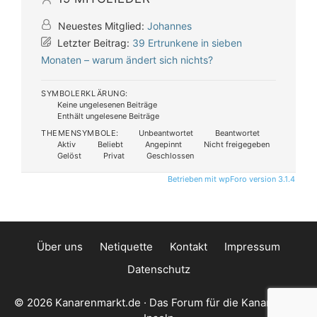
Neuestes Mitglied:
Johannes
Letzter Beitrag:
39 Ertrunkene in sieben
Monaten – warum ändert sich nichts?
SYMBOLERKLÄRUNG:
Keine ungelesenen Beiträge
Enthält ungelesene Beiträge
THEMENSYMBOLE:
Unbeantwortet
Beantwortet
Aktiv
Beliebt
Angepinnt
Nicht freigegeben
Gelöst
Privat
Geschlossen
Betrieben mit wpForo version 3.1.4
Über uns
Netiquette
Kontakt
Impressum
Datenschutz
© 2026 Kanarenmarkt.de · Das Forum für die Kanarischen