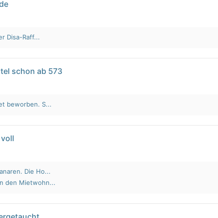
lde
r Disa-Raff...
tel schon ab 573
et beworben. S...
voll
anaren. Die Ho...
an den Mietwohn...
tergetaucht