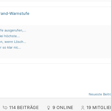
brand-Warnstufe
fe ausgerufen,...
Bei höchste...
en, wenn Lösch...
 so klar nic...
Neueste Beitr
114
BEITRÄGE
9
ONLINE
19
MITGLI