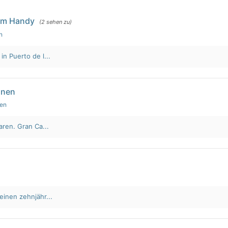
em Handy
(2 sehen zu)
n
n Puerto de l...
nnen
den
aren. Gran Ca...
einen zehnjähr...