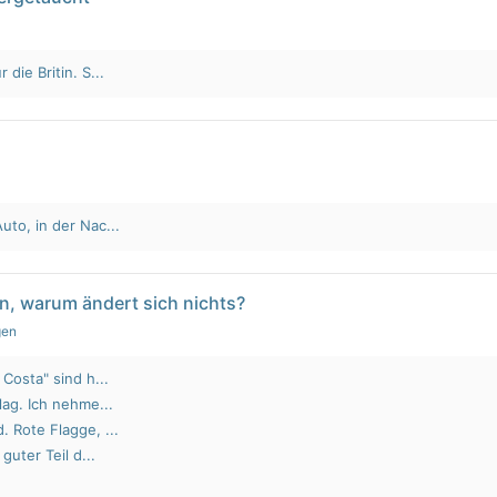
die Britin. S...
to, in der Nac...
n, warum ändert sich nichts?
gen
Costa" sind h...
lag. Ich nehme...
 Rote Flagge, ...
guter Teil d...