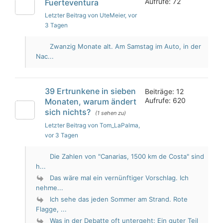
Aufrufe: 72
Fuerteventura
Letzter Beitrag von UteMeier
, vor
3 Tagen
Zwanzig Monate alt. Am Samstag im Auto, in der
Nac...
39 Ertrunkene in sieben
Beiträge: 12
Aufrufe: 620
Monaten, warum ändert
sich nichts?
(1 sehen zu)
Letzter Beitrag von Tom_LaPalma
,
vor 3 Tagen
Die Zahlen von "Canarias, 1500 km de Costa" sind
h...
Das wäre mal ein vernünftiger Vorschlag. Ich
nehme...
Ich sehe das jeden Sommer am Strand. Rote
Flagge, ...
Was in der Debatte oft untergeht: Ein guter Teil