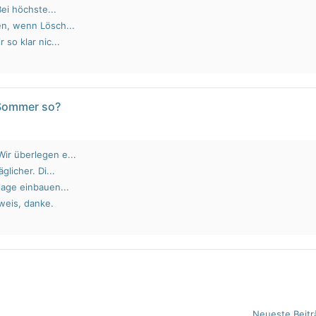
Bei höchste...
en, wenn Lösch...
 so klar nic...
 Sommer so?
ir überlegen e...
glicher. Di...
lage einbauen...
weis, danke.
Neueste Beitr