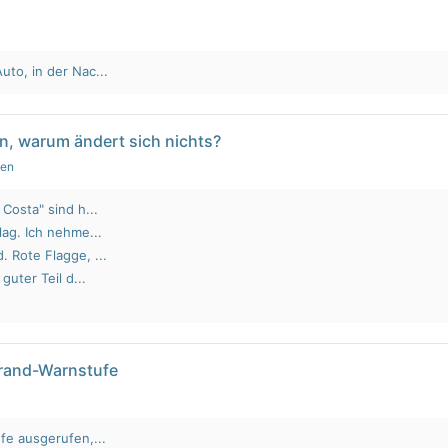
to, in der Nac...
n, warum ändert sich nichts?
gen
Costa" sind h...
lag. Ich nehme...
 Rote Flagge, ...
guter Teil d...
brand-Warnstufe
fe ausgerufen,...