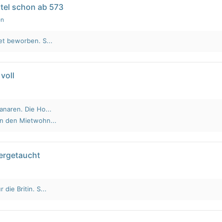
tel schon ab 573
en
et beworben. S...
voll
anaren. Die Ho...
an den Mietwohn...
tergetaucht
die Britin. S...