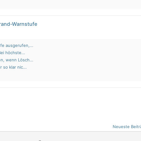
brand-Warnstufe
fe ausgerufen,...
Bei höchste...
en, wenn Lösch...
 so klar nic...
Neueste Beitr