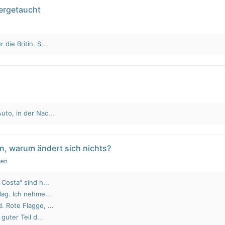
tergetaucht
die Britin. S...
to, in der Nac...
n, warum ändert sich nichts?
gen
Costa" sind h...
lag. Ich nehme...
 Rote Flagge, ...
guter Teil d...