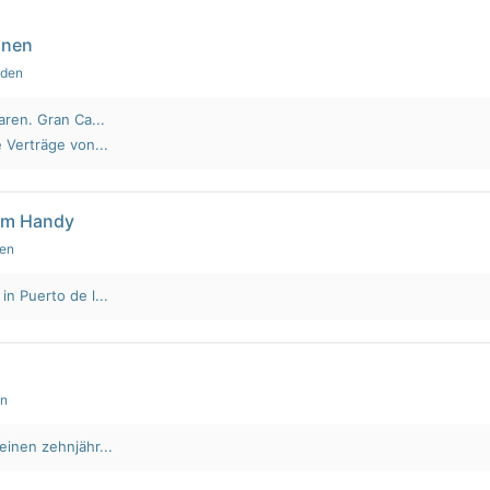
nnen
nden
aren. Gran Ca...
 Verträge von...
em Handy
den
n Puerto de l...
en
einen zehnjähr...