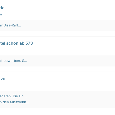
lde
en
r Disa-Raff...
tel schon ab 573
et beworben. S...
voll
anaren. Die Ho...
an den Mietwohn...