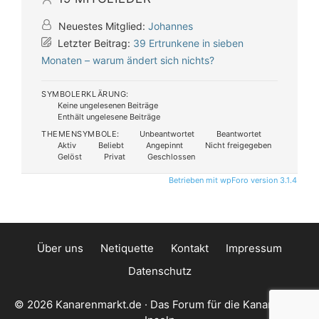
Neuestes Mitglied:
Johannes
Letzter Beitrag:
39 Ertrunkene in sieben
Monaten – warum ändert sich nichts?
SYMBOLERKLÄRUNG:
Keine ungelesenen Beiträge
Enthält ungelesene Beiträge
THEMENSYMBOLE:
Unbeantwortet
Beantwortet
Aktiv
Beliebt
Angepinnt
Nicht freigegeben
Gelöst
Privat
Geschlossen
Betrieben mit wpForo version 3.1.4
Über uns
Netiquette
Kontakt
Impressum
Datenschutz
© 2026 Kanarenmarkt.de · Das Forum für die Kanarischen