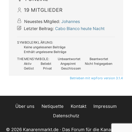
19
MITGLIEDER
Neuestes Mitglied:
Johannes
Letzter Beitrag:
Cabo Blanco heute Nacht
SYMBOLERKLÄRUNG:
Keine ungelesenen Beiträge
Enthält ungelesene Beiträge
THEMENSYMBOLE:
Unbeantwortet
Beantwortet
Aktiv
Beliebt
Angepinnt
Nicht freigegeben
Gelöst
Privat
Geschlossen
Betrieben mit wpForo version 3.1.4
Über uns
Netiquette
Kontakt
Impressum
Datenschutz
© 2026 Kanarenmarkt.de · Das Forum für die Kanarischen