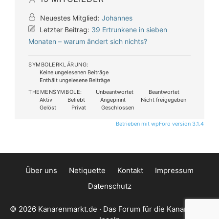
Neuestes Mitglied:
Johannes
Letzter Beitrag:
39 Ertrunkene in sieben
Monaten – warum ändert sich nichts?
SYMBOLERKLÄRUNG:
Keine ungelesenen Beiträge
Enthält ungelesene Beiträge
THEMENSYMBOLE:
Unbeantwortet
Beantwortet
Aktiv
Beliebt
Angepinnt
Nicht freigegeben
Gelöst
Privat
Geschlossen
Betrieben mit wpForo version 3.1.4
Über uns
Netiquette
Kontakt
Impressum
Datenschutz
© 2026 Kanarenmarkt.de · Das Forum für die Kanarischen