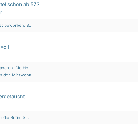
tel schon ab 573
en
et beworben. S...
voll
anaren. Die Ho...
an den Mietwohn...
tergetaucht
die Britin. S...