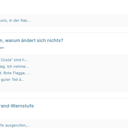
to, in der Nac...
n, warum ändert sich nichts?
gen
Costa" sind h...
lag. Ich nehme...
 Rote Flagge, ...
guter Teil d...
brand-Warnstufe
fe ausgerufen,...