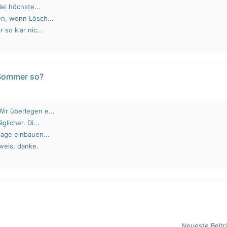
Bei höchste...
en, wenn Lösch...
 so klar nic...
 Sommer so?
ir überlegen e...
glicher. Di...
lage einbauen...
weis, danke.
Neueste Beitr