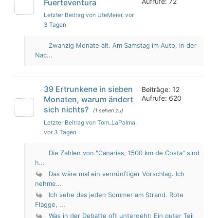
Aufrufe: 72
Fuerteventura
Letzter Beitrag von UteMeier
, vor
3 Tagen
Zwanzig Monate alt. Am Samstag im Auto, in der
Nac...
39 Ertrunkene in sieben
Beiträge: 12
Aufrufe: 620
Monaten, warum ändert
sich nichts?
(1 sehen zu)
Letzter Beitrag von Tom_LaPalma
,
vor 3 Tagen
Die Zahlen von "Canarias, 1500 km de Costa" sind
h...
Das wäre mal ein vernünftiger Vorschlag. Ich
nehme...
Ich sehe das jeden Sommer am Strand. Rote
Flagge, ...
Was in der Debatte oft untergeht: Ein guter Teil