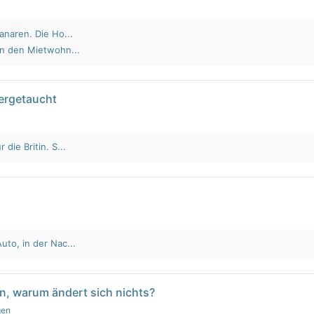
anaren. Die Ho...
an den Mietwohn...
tergetaucht
die Britin. S...
to, in der Nac...
n, warum ändert sich nichts?
gen