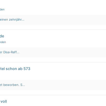
nden
einen zehnjähr...
lde
unden
r Disa-Raff...
tel schon ab 573
et beworben. S...
voll