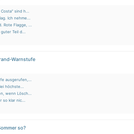
Costa" sind h...
lag. Ich nehme...
 Rote Flagge, ...
guter Teil d...
brand-Warnstufe
fe ausgerufen,...
Bei höchste...
en, wenn Lösch...
 so klar nic...
 Sommer so?