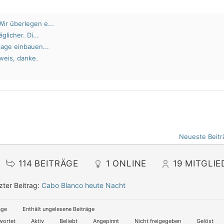
ir überlegen e...
glicher. Di...
lage einbauen...
weis, danke.
Neueste Beitr
114
BEITRÄGE
1
ONLINE
19
MITGLIE
zter Beitrag:
Cabo Blanco heute Nacht
äge
Enthält ungelesene Beiträge
wortet
Aktiv
Beliebt
Angepinnt
Nicht freigegeben
Gelöst