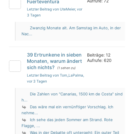
Aufrufe: 72
Fuerteventura
Letzter Beitrag von UteMeier
, vor
3 Tagen
Zwanzig Monate alt. Am Samstag im Auto, in der
Nac...
39 Ertrunkene in sieben
Beiträge: 12
Aufrufe: 620
Monaten, warum ändert
sich nichts?
(1 sehen zu)
Letzter Beitrag von Tom_LaPalma
,
vor 3 Tagen
Die Zahlen von "Canarias, 1500 km de Costa" sind
h...
Das wäre mal ein vernünftiger Vorschlag. Ich
nehme...
Ich sehe das jeden Sommer am Strand. Rote
Flagge, ...
Was in der Debatte oft untergeht: Ein guter Teil