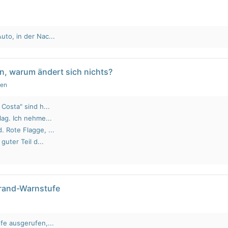
to, in der Nac...
n, warum ändert sich nichts?
gen
Costa" sind h...
lag. Ich nehme...
 Rote Flagge, ...
guter Teil d...
brand-Warnstufe
fe ausgerufen,...