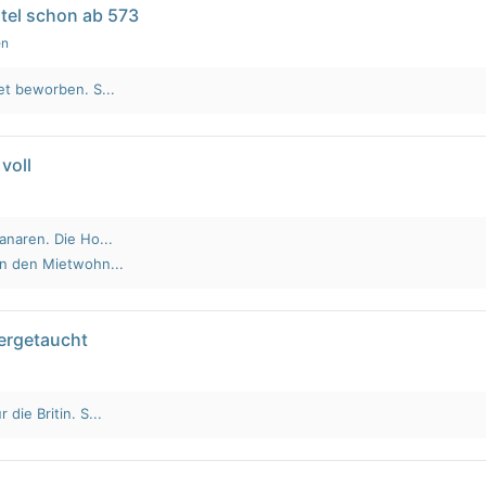
tel schon ab 573
en
et beworben. S...
voll
anaren. Die Ho...
an den Mietwohn...
tergetaucht
die Britin. S...