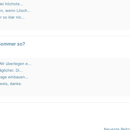
Bei höchste...
en, wenn Lösch...
 so klar nic...
 Sommer so?
ir überlegen e...
glicher. Di...
lage einbauen...
weis, danke.
Neueste Beitr