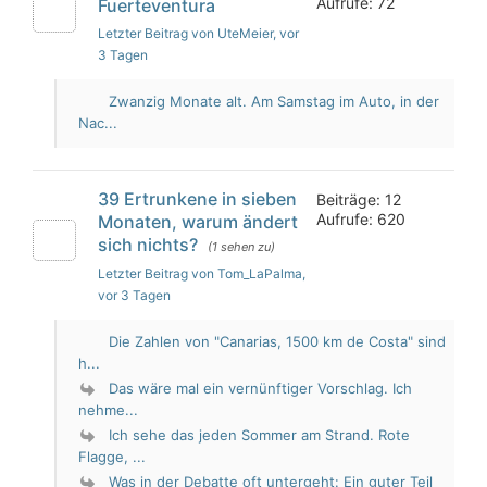
Aufrufe: 72
Fuerteventura
Letzter Beitrag von UteMeier
, vor
3 Tagen
Zwanzig Monate alt. Am Samstag im Auto, in der
Nac...
39 Ertrunkene in sieben
Beiträge: 12
Aufrufe: 620
Monaten, warum ändert
sich nichts?
(1 sehen zu)
Letzter Beitrag von Tom_LaPalma
,
vor 3 Tagen
Die Zahlen von "Canarias, 1500 km de Costa" sind
h...
Das wäre mal ein vernünftiger Vorschlag. Ich
nehme...
Ich sehe das jeden Sommer am Strand. Rote
Flagge, ...
Was in der Debatte oft untergeht: Ein guter Teil