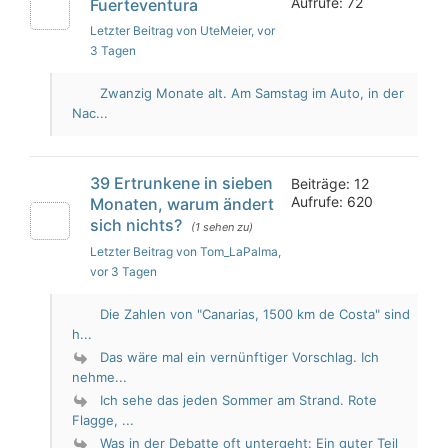
Aufrufe: 72
Fuerteventura
Letzter Beitrag von UteMeier
, vor
3 Tagen
Zwanzig Monate alt. Am Samstag im Auto, in der
Nac...
39 Ertrunkene in sieben
Beiträge: 12
Aufrufe: 620
Monaten, warum ändert
sich nichts?
(1 sehen zu)
Letzter Beitrag von Tom_LaPalma
,
vor 3 Tagen
Die Zahlen von "Canarias, 1500 km de Costa" sind
h...
Das wäre mal ein vernünftiger Vorschlag. Ich
nehme...
Ich sehe das jeden Sommer am Strand. Rote
Flagge, ...
Was in der Debatte oft untergeht: Ein guter Teil