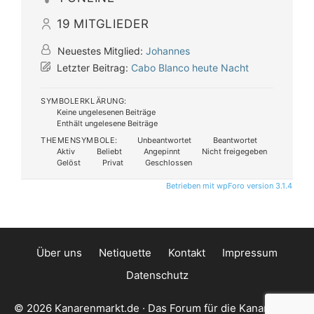
19
MITGLIEDER
Neuestes Mitglied:
Johannes
Letzter Beitrag:
Cabo Blanco heute Nacht
SYMBOLERKLÄRUNG:
Keine ungelesenen Beiträge
Enthält ungelesene Beiträge
THEMENSYMBOLE:
Unbeantwortet
Beantwortet
Aktiv
Beliebt
Angepinnt
Nicht freigegeben
Gelöst
Privat
Geschlossen
Betrieben mit wpForo version 3.1.4
Über uns
Netiquette
Kontakt
Impressum
Datenschutz
© 2026 Kanarenmarkt.de · Das Forum für die Kanarischen