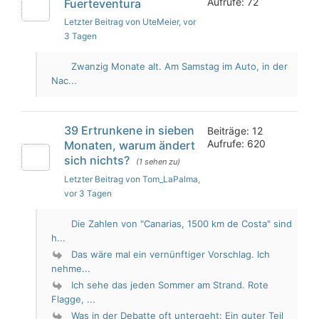
Aufrufe: 72
Fuerteventura
Letzter Beitrag von UteMeier
, vor
3 Tagen
Zwanzig Monate alt. Am Samstag im Auto, in der
Nac...
39 Ertrunkene in sieben
Beiträge: 12
Aufrufe: 620
Monaten, warum ändert
sich nichts?
(1 sehen zu)
Letzter Beitrag von Tom_LaPalma
,
vor 3 Tagen
Die Zahlen von "Canarias, 1500 km de Costa" sind
h...
Das wäre mal ein vernünftiger Vorschlag. Ich
nehme...
Ich sehe das jeden Sommer am Strand. Rote
Flagge, ...
Was in der Debatte oft untergeht: Ein guter Teil