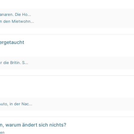
anaren. Die Ho...
an den Mietwohn...
tergetaucht
die Britin. S...
to, in der Nac...
n, warum ändert sich nichts?
gen