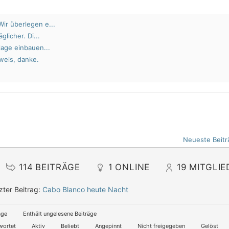
ir überlegen e...
glicher. Di...
lage einbauen...
weis, danke.
Neueste Beitr
114
BEITRÄGE
1
ONLINE
19
MITGLIE
zter Beitrag:
Cabo Blanco heute Nacht
äge
Enthält ungelesene Beiträge
wortet
Aktiv
Beliebt
Angepinnt
Nicht freigegeben
Gelöst