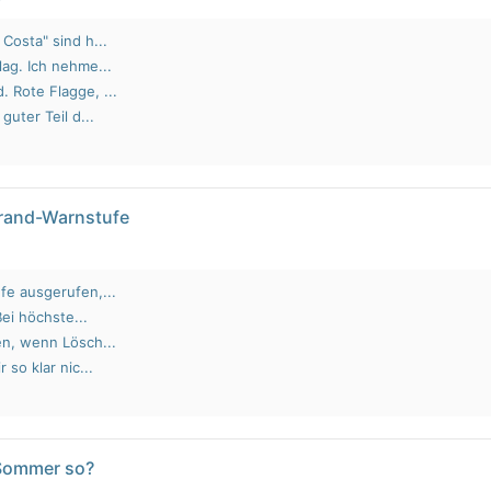
Costa" sind h...
lag. Ich nehme...
 Rote Flagge, ...
guter Teil d...
brand-Warnstufe
fe ausgerufen,...
Bei höchste...
en, wenn Lösch...
 so klar nic...
 Sommer so?