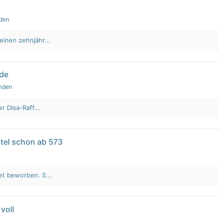
nden
einen zehnjähr...
lde
unden
r Disa-Raff...
tel schon ab 573
et beworben. S...
voll